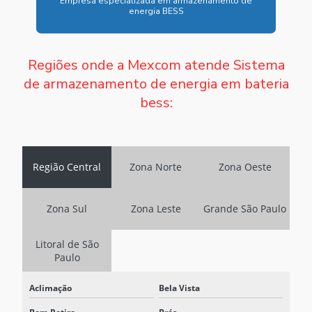
Empresa especializada em armazenamento de
energia BESS
CARREGADOR VEICULAR DC PREÇO
CARREGADOR VEICULAR DC VALOR
Regiões onde a Mexcom atende Sistema
CARREGADOR VEICULAR ELÉTRICO
de armazenamento de energia em bateria
bess:
CARREGADORES INDUSTRIAIS
CARREGADORES INDUSTRIAIS PREÇO
CONTRATAR SISTEMA BESS
Região Central
Zona Norte
Zona Oeste
EMPRESA ESPECIALIZADA EM ARMAZENAMENTO DE ENERGIA
BESS
Zona Sul
Zona Leste
Grande São Paulo
EMPRESA DE SISTEMA BESS
Litoral de São
FABRICANTE DE SISTEMA BESS
Paulo
FORNECEDOR DE BATERIA ESTACIONARIA
Aclimação
Bela Vista
FORNECEDOR DE SISTEMA BESS