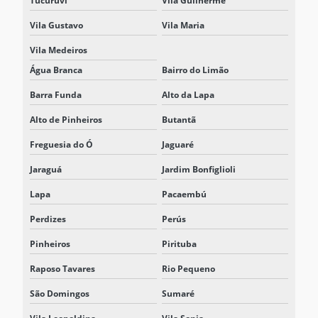
Tucuruvi
Vila Guilherme
NOBREAK TRIFÁSICO 380V
Vila Gustavo
Vila Maria
NOBREAK UPS
Vila Medeiros
Água Branca
Bairro do Limão
NOBREAK VALOR
Barra Funda
Alto da Lapa
NOBREAKS
Alto de Pinheiros
Butantã
PROJETO DE SISTEMAS BESS
Freguesia do Ó
Jaguaré
REPRESENTANTE DELTA ELECTRONICS
Jaraguá
Jardim Bonfiglioli
REPRESENTANTE DELTA ELECTRONICS SÃO PAULO
Lapa
Pacaembú
REPRESENTANTE DELTA NOBREAK
Perdizes
Perús
REPRESENTANTE DELTA NOBREAK SP
Pinheiros
Pirituba
REPRESENTANTE ELTEK SISTEMAS
Raposo Tavares
Rio Pequeno
RETIFICADOR 125VCC
São Domingos
Sumaré
RETIFICADOR BATERIA