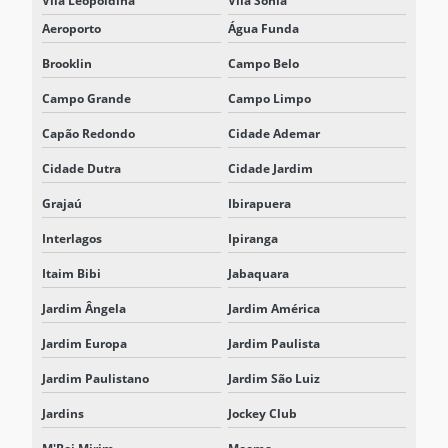
Vila Leopoldina
Vila Sonia
Aeroporto
Água Funda
RETIFICADOR CARREGADOR
Brooklin
Campo Belo
RETIFICADOR CARREGADOR 125VCC
Campo Grande
Campo Limpo
RETIFICADOR CARREGADOR DE BATERIA
Capão Redondo
Cidade Ademar
RETIFICADOR CARREGADOR CHAVEADO EM ALTA FREQUÊNCIA
Cidade Dutra
Cidade Jardim
RETIFICADOR CARREGADOR FLUTUADOR
Grajaú
Ibirapuera
RETIFICADOR CARREGADOR PORTÁTIL
Interlagos
Ipiranga
RETIFICADOR CHAVEADO
Itaim Bibi
Jabaquara
RETIFICADOR INDUSTRIAL
Jardim Ângela
Jardim América
RETIFICADOR TIRISTORIZADO
Jardim Europa
Jardim Paulista
SISTEMA DE ARMAZENAMENTO DE ENERGIA
Jardim Paulistano
Jardim São Luiz
Jardins
Jockey Club
SISTEMA DE ARMAZENAMENTO DE ENERGIA EM BATERIA BESS