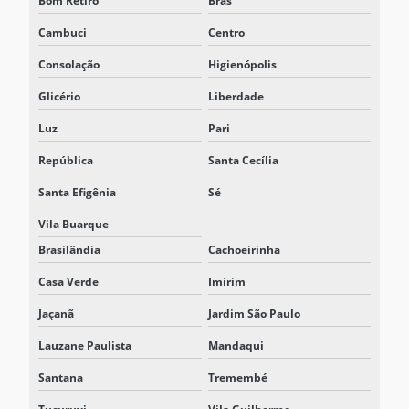
Bom Retiro
Brás
INVERSOR 125VCC
Cambuci
Centro
INVERSOR 125VCC PARA 220VCA
Consolação
Higienópolis
NOBREAK INDUSTRIAL
Glicério
Liberdade
NOBREAK INDUSTRIAL PREÇO
Luz
Pari
NOBREAK INDUSTRIAL TRIFÁSICO
República
Santa Cecília
NOBREAK PARA MAQUINAS INDUSTRIAIS
Santa Efigênia
Sé
Vila Buarque
NOBREAK MODULAR
Brasilândia
Cachoeirinha
NOBREAK MODULAR TRIFÁSICO
Casa Verde
Imirim
NOBREAK PREÇO
Jaçanã
Jardim São Paulo
NOBREAK PROFISSIONAL
Lauzane Paulista
Mandaqui
NOBREAK TRIFÁSICO
Santana
Tremembé
NOBREAK TRIFÁSICO 220V