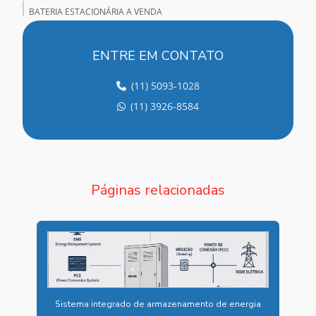
BATERIA ESTACIONÁRIA A VENDA
BATERIA ESTACIONÁRIA VENTILADA
ENTRE EM CONTATO
BATERIA NOBREAK
(11) 5093-1028
BATERIA SELADA PARA NOBREAK
(11) 3926-8584
BATERIA SELADA VRLA
BATERIA VRLA
BATERIAS ALCALINAS NÍQUEL CÁDMIO
Páginas relacionadas
BATERIAS PARA ARMAZENAMENTO DE ENERGIA
BATERIAS CHUMBO ÁCIDAS
BATERIAS CHUMBO ÁCIDAS ESTACIONÁRIAS
BATERIAS INDUSTRIAIS
Sistema integrado de armazenamento de energia
BATERIAS INDUSTRIAIS PREÇO