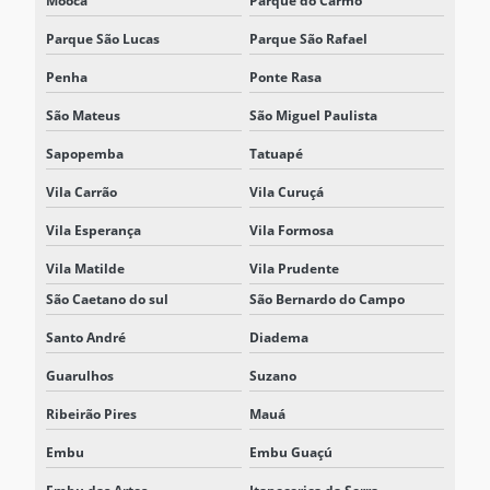
Moóca
Parque do Carmo
SOLUÇÃO BESS PARA ELETROPOSTO
Parque São Lucas
Parque São Rafael
SOLUÇÃO BESS INDUSTRIAL
Penha
Ponte Rasa
SOLUÇÃO BESS PARA REDUÇÃO DE DEMANDA ELÉTRICA
São Mateus
São Miguel Paulista
Sapopemba
Tatuapé
Vila Carrão
Vila Curuçá
Vila Esperança
Vila Formosa
Vila Matilde
Vila Prudente
São Caetano do sul
São Bernardo do Campo
Santo André
Diadema
Guarulhos
Suzano
Ribeirão Pires
Mauá
Embu
Embu Guaçú