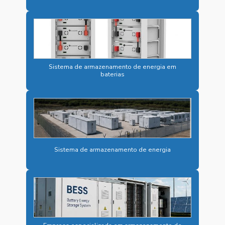
BESS PARA ENERGIA SOLAR
BESS PARA INDÚSTRIAS
BESS PARA SUBESTAÇÕES DE ENERGIA
Sistema de armazenamento de energia em
CARREGADOR 125VCC
baterias
CARREGADOR DE BATERIA INDUSTRIAL
CARREGADOR CAMINHÃO ELÉTRICO
CARREGADOR CARRO ELÉTRICO RÁPIDO
CARREGADOR ELÉTRICO RÁPIDO
Sistema de armazenamento de energia
CARREGADOR ELÉTRICO VEICULAR
CARREGADOR ÔNIBUS ELÉTRICO
CARREGADOR VEICULAR DC
CARREGADOR VEICULAR DC ONDE COMPRAR