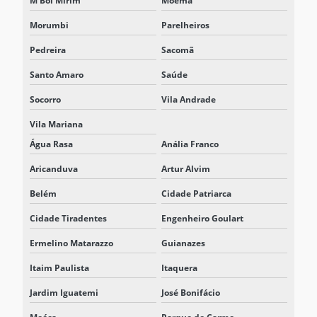
M'Boi Mirim
Moema
SISTEMA DE ARMAZENAMENTO DE ENERGIA EM BATERIAS
Morumbi
Parelheiros
SISTEMA BESS
Pedreira
Sacomã
SISTEMA BESS BATERIAS
Santo Amaro
Saúde
SISTEMA BESS PARA CENTROS LOGÍSTICOS
Socorro
Vila Andrade
SISTEMA BESS PARA ELETROPOSTO
Vila Mariana
SISTEMA BESS INDUSTRIAL
Água Rasa
Anália Franco
SISTEMA DE ENERGIA PARA DATA CENTERS
Aricanduva
Artur Alvim
SISTEMA ESS BESS
Belém
Cidade Patriarca
Cidade Tiradentes
Engenheiro Goulart
SISTEMA ESS ENERGIA
Ermelino Matarazzo
Guianazes
SISTEMA INTEGRADO DE ARMAZENAMENTO DE ENERGIA
Itaim Paulista
Itaquera
SISTEMAS DE ARMAZENAMENTO DE ENERGIA ESS
Jardim Iguatemi
José Bonifácio
SOLUÇÃO BESS