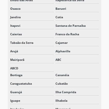
Embu das Artes
Itapecerica da Serra
Osasco
Barueri
Jandira
Cotia
Itapevi
Santana de Parnaíba
Caierias
Franco da Rocha
Taboão da Serra
Cajamar
Arujá
Alphaville
Mairiporã
ABC
ABCD
Bertioga
Cananéia
Caraguatatuba
Cubatão
Guarujá
Ilha Comprida
Iguape
Ilhabela