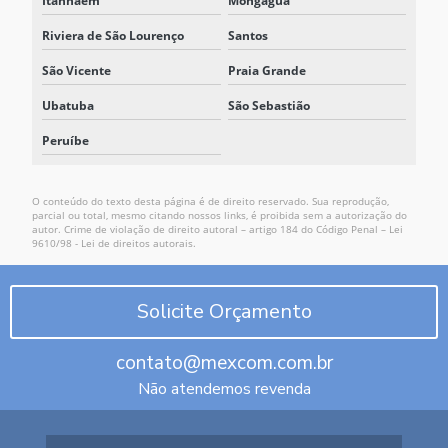
Itanhaém
Mongaguá
Riviera de São Lourenço
Santos
São Vicente
Praia Grande
Ubatuba
São Sebastião
Peruíbe
O conteúdo do texto desta página é de direito reservado. Sua reprodução,
parcial ou total, mesmo citando nossos links, é proibida sem a autorização do
autor. Crime de violação de direito autoral – artigo 184 do Código Penal –
Lei
9610/98 - Lei de direitos autorais
.
Solicite Orçamento
contato@mexcom.com.br
Não atendemos revenda