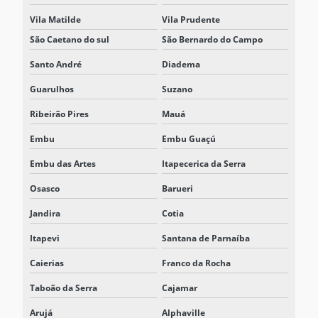
Vila Matilde
Vila Prudente
São Caetano do sul
São Bernardo do Campo
Santo André
Diadema
Guarulhos
Suzano
Ribeirão Pires
Mauá
Embu
Embu Guaçú
Embu das Artes
Itapecerica da Serra
Osasco
Barueri
Jandira
Cotia
Itapevi
Santana de Parnaíba
Caierias
Franco da Rocha
Taboão da Serra
Cajamar
Arujá
Alphaville