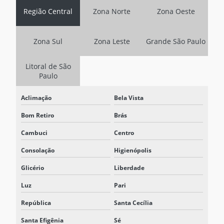
Região Central
Zona Norte
Zona Oeste
CONTRATAR SISTEMA BESS
EMPRESA ESPECIALIZADA EM ARMAZENAMENTO DE ENERGIA
Zona Sul
Zona Leste
Grande São Paulo
BESS
EMPRESA DE SISTEMA BESS
Litoral de São
Paulo
FABRICANTE DE SISTEMA BESS
Aclimação
Bela Vista
FORNECEDOR DE BATERIA ESTACIONARIA
Bom Retiro
Brás
FORNECEDOR DE SISTEMA BESS
Cambuci
Centro
INVERSOR 125VCC
Consolação
Higienópolis
INVERSOR 125VCC PARA 220VCA
Glicério
Liberdade
NOBREAK INDUSTRIAL
Luz
Pari
NOBREAK INDUSTRIAL PREÇO
República
Santa Cecília
NOBREAK INDUSTRIAL TRIFÁSICO
Santa Efigênia
Sé