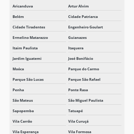
SISTEMA BESS INDUSTRIAL
Aricanduva
Artur Alvim
SISTEMA DE ENERGIA PARA DATA CENTERS
Belém
Cidade Patriarca
SISTEMA ESS BESS
Cidade Tiradentes
Engenheiro Goulart
SISTEMA ESS ENERGIA
Ermelino Matarazzo
Guianazes
SISTEMA INTEGRADO DE ARMAZENAMENTO DE ENERGIA
Itaim Paulista
Itaquera
SISTEMAS DE ARMAZENAMENTO DE ENERGIA ESS
Jardim Iguatemi
José Bonifácio
Moóca
Parque do Carmo
SOLUÇÃO BESS
Parque São Lucas
Parque São Rafael
SOLUÇÃO BESS PARA ELETROPOSTO
Penha
Ponte Rasa
SOLUÇÃO BESS INDUSTRIAL
São Mateus
São Miguel Paulista
SOLUÇÃO BESS PARA REDUÇÃO DE DEMANDA ELÉTRICA
Sapopemba
Tatuapé
Vila Carrão
Vila Curuçá
Vila Esperança
Vila Formosa