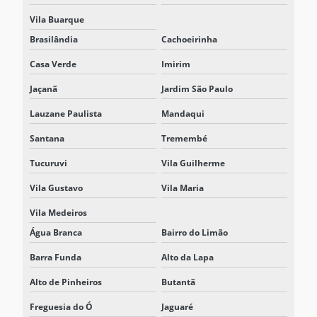
NOBREAK PARA MAQUINAS INDUSTRIAIS
Vila Buarque
Brasilândia
Cachoeirinha
NOBREAK MODULAR
Casa Verde
Imirim
NOBREAK MODULAR TRIFÁSICO
Jaçanã
Jardim São Paulo
NOBREAK PREÇO
Lauzane Paulista
Mandaqui
NOBREAK PROFISSIONAL
Santana
Tremembé
NOBREAK TRIFÁSICO
Tucuruvi
Vila Guilherme
NOBREAK TRIFÁSICO 220V
Vila Gustavo
Vila Maria
NOBREAK TRIFÁSICO 380V
Vila Medeiros
NOBREAK UPS
Água Branca
Bairro do Limão
NOBREAK VALOR
Barra Funda
Alto da Lapa
NOBREAKS
Alto de Pinheiros
Butantã
Freguesia do Ó
Jaguaré
PROJETO DE SISTEMAS BESS