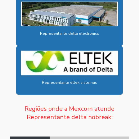
CARREGADOR CAMINHÃO ELÉTRICO
CARREGADOR CARRO ELÉTRICO RÁPIDO
CARREGADOR ELÉTRICO RÁPIDO
Representante delta electronics
CARREGADOR ELÉTRICO VEICULAR
CARREGADOR ÔNIBUS ELÉTRICO
CARREGADOR VEICULAR DC
CARREGADOR VEICULAR DC ONDE COMPRAR
Representante eltek sistemas
CARREGADOR VEICULAR DC PREÇO
CARREGADOR VEICULAR DC VALOR
Regiões onde a Mexcom atende
CARREGADOR VEICULAR ELÉTRICO
Representante delta nobreak:
CARREGADORES INDUSTRIAIS
CARREGADORES INDUSTRIAIS PREÇO