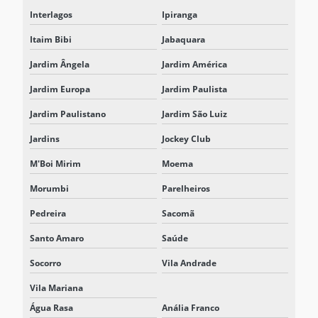
Interlagos
Ipiranga
RETIFICADOR CARREGADOR PORTÁTIL
Itaim Bibi
Jabaquara
RETIFICADOR CHAVEADO
Jardim Ângela
Jardim América
RETIFICADOR INDUSTRIAL
Jardim Europa
Jardim Paulista
RETIFICADOR TIRISTORIZADO
Jardim Paulistano
Jardim São Luiz
SISTEMA DE ARMAZENAMENTO DE ENERGIA
Jardins
Jockey Club
SISTEMA DE ARMAZENAMENTO DE ENERGIA EM BATERIA BESS
M'Boi Mirim
Moema
SISTEMA DE ARMAZENAMENTO DE ENERGIA EM BATERIAS
Morumbi
Parelheiros
SISTEMA BESS
Pedreira
Sacomã
Santo Amaro
Saúde
SISTEMA BESS BATERIAS
Socorro
Vila Andrade
SISTEMA BESS PARA CENTROS LOGÍSTICOS
Vila Mariana
SISTEMA BESS PARA ELETROPOSTO
Água Rasa
Anália Franco