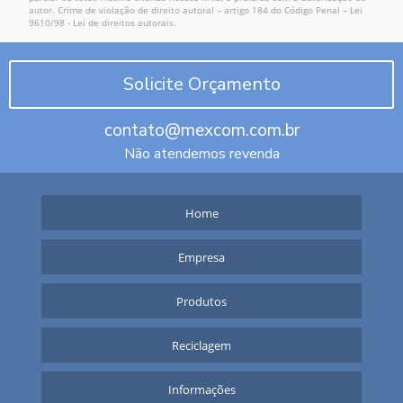
autor. Crime de violação de direito autoral – artigo 184 do Código Penal –
Lei
9610/98 - Lei de direitos autorais
.
Solicite Orçamento
contato@mexcom.com.br
Não atendemos revenda
Home
Empresa
Produtos
Reciclagem
Informações