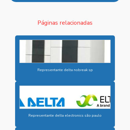
BATERIA VRLA
BATERIAS ALCALINAS NÍQUEL CÁDMIO
Páginas relacionadas
BATERIAS PARA ARMAZENAMENTO DE ENERGIA
BATERIAS CHUMBO ÁCIDAS
BATERIAS CHUMBO ÁCIDAS ESTACIONÁRIAS
BATERIAS INDUSTRIAIS
Representante delta nobreak sp
BATERIAS INDUSTRIAIS PREÇO
BESS PARA ENERGIA SOLAR
BESS PARA INDÚSTRIAS
BESS PARA SUBESTAÇÕES DE ENERGIA
CARREGADOR 125VCC
Representante delta electronics são paulo
CARREGADOR DE BATERIA INDUSTRIAL