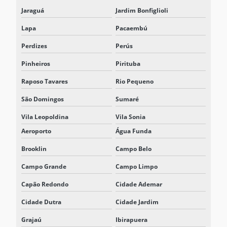
Jaraguá
Jardim Bonfiglioli
REPRESENTANTE DELTA ELECTRONICS
Lapa
Pacaembú
REPRESENTANTE DELTA ELECTRONICS SÃO PAULO
Perdizes
Perús
REPRESENTANTE DELTA NOBREAK
Pinheiros
Pirituba
REPRESENTANTE DELTA NOBREAK SP
Raposo Tavares
Rio Pequeno
REPRESENTANTE ELTEK SISTEMAS
São Domingos
Sumaré
RETIFICADOR 125VCC
Vila Leopoldina
Vila Sonia
RETIFICADOR BATERIA
Aeroporto
Água Funda
RETIFICADOR CARREGADOR
Brooklin
Campo Belo
Campo Grande
Campo Limpo
RETIFICADOR CARREGADOR 125VCC
Capão Redondo
Cidade Ademar
RETIFICADOR CARREGADOR DE BATERIA
Cidade Dutra
Cidade Jardim
RETIFICADOR CARREGADOR CHAVEADO EM ALTA FREQUÊNCIA
Grajaú
Ibirapuera
RETIFICADOR CARREGADOR FLUTUADOR