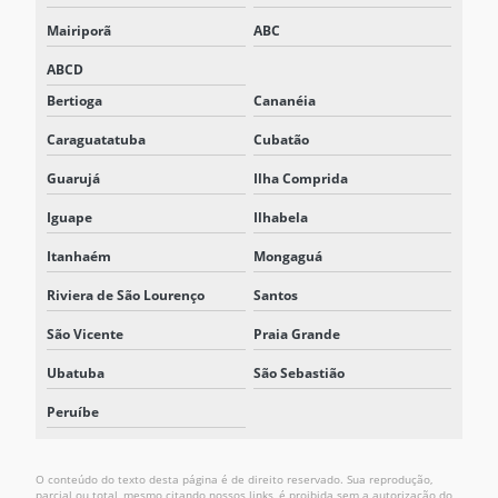
Mairiporã
ABC
ABCD
Bertioga
Cananéia
Caraguatatuba
Cubatão
Guarujá
Ilha Comprida
Iguape
Ilhabela
Itanhaém
Mongaguá
Riviera de São Lourenço
Santos
São Vicente
Praia Grande
Ubatuba
São Sebastião
Peruíbe
O conteúdo do texto desta página é de direito reservado. Sua reprodução,
parcial ou total, mesmo citando nossos links, é proibida sem a autorização do