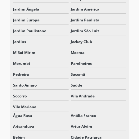
RETIFICADOR CHAVEADO
Jardim Ângela
Jardim América
RETIFICADOR INDUSTRIAL
Jardim Europa
Jardim Paulista
RETIFICADOR TIRISTORIZADO
Jardim Paulistano
Jardim São Luiz
SISTEMA DE ARMAZENAMENTO DE ENERGIA
Jardins
Jockey Club
SISTEMA DE ARMAZENAMENTO DE ENERGIA EM BATERIA BESS
M'Boi Mirim
Moema
SISTEMA DE ARMAZENAMENTO DE ENERGIA EM BATERIAS
Morumbi
Parelheiros
SISTEMA BESS
Pedreira
Sacomã
Santo Amaro
Saúde
SISTEMA BESS BATERIAS
Socorro
Vila Andrade
SISTEMA BESS PARA CENTROS LOGÍSTICOS
Vila Mariana
SISTEMA BESS PARA ELETROPOSTO
Água Rasa
Anália Franco
SISTEMA BESS INDUSTRIAL
Aricanduva
Artur Alvim
SISTEMA DE ENERGIA PARA DATA CENTERS
Belém
Cidade Patriarca