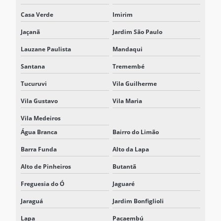
Casa Verde
Imirim
NOBREAK MODULAR TRIFÁSICO
Jaçanã
Jardim São Paulo
NOBREAK PREÇO
Lauzane Paulista
Mandaqui
NOBREAK PROFISSIONAL
Santana
Tremembé
NOBREAK TRIFÁSICO
Tucuruvi
Vila Guilherme
NOBREAK TRIFÁSICO 220V
Vila Gustavo
Vila Maria
NOBREAK TRIFÁSICO 380V
Vila Medeiros
NOBREAK UPS
Água Branca
Bairro do Limão
NOBREAK VALOR
Barra Funda
Alto da Lapa
NOBREAKS
Alto de Pinheiros
Butantã
Freguesia do Ó
Jaguaré
PROJETO DE SISTEMAS BESS
Jaraguá
Jardim Bonfiglioli
REPRESENTANTE DELTA ELECTRONICS
Lapa
Pacaembú