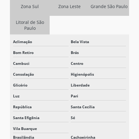
EMPRESA ESPECIALIZADA EM ARMAZENAMENTO DE ENERGIA
Zona Sul
Zona Leste
Grande São Paulo
BESS
EMPRESA DE SISTEMA BESS
Litoral de São
Paulo
FABRICANTE DE SISTEMA BESS
Aclimação
Bela Vista
FORNECEDOR DE BATERIA ESTACIONARIA
Bom Retiro
Brás
FORNECEDOR DE SISTEMA BESS
Cambuci
Centro
INVERSOR 125VCC
Consolação
Higienópolis
INVERSOR 125VCC PARA 220VCA
Glicério
Liberdade
NOBREAK INDUSTRIAL
Luz
Pari
NOBREAK INDUSTRIAL PREÇO
República
Santa Cecília
NOBREAK INDUSTRIAL TRIFÁSICO
Santa Efigênia
Sé
NOBREAK PARA MAQUINAS INDUSTRIAIS
Vila Buarque
Brasilândia
Cachoeirinha
NOBREAK MODULAR