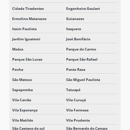
SISTEMA ESS BESS
Cidade Tiradentes
Engenheiro Goulart
SISTEMA ESS ENERGIA
Ermelino Matarazzo
Guianazes
SISTEMA INTEGRADO DE ARMAZENAMENTO DE ENERGIA
Itaim Paulista
Itaquera
SISTEMAS DE ARMAZENAMENTO DE ENERGIA ESS
Jardim Iguatemi
José Bonifácio
Moóca
Parque do Carmo
SOLUÇÃO BESS
Parque São Lucas
Parque São Rafael
SOLUÇÃO BESS PARA ELETROPOSTO
Penha
Ponte Rasa
SOLUÇÃO BESS INDUSTRIAL
São Mateus
São Miguel Paulista
SOLUÇÃO BESS PARA REDUÇÃO DE DEMANDA ELÉTRICA
Sapopemba
Tatuapé
Vila Carrão
Vila Curuçá
Vila Esperança
Vila Formosa
Vila Matilde
Vila Prudente
São Caetano do sul
São Bernardo do Campo