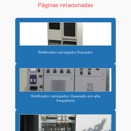
Páginas relacionadas
BATERIAS PARA ARMAZENAMENTO DE ENERGIA
BATERIAS CHUMBO ÁCIDAS
BATERIAS CHUMBO ÁCIDAS ESTACIONÁRIAS
BATERIAS INDUSTRIAIS
Retificador carregador flutuador
BATERIAS INDUSTRIAIS PREÇO
BESS PARA ENERGIA SOLAR
BESS PARA INDÚSTRIAS
BESS PARA SUBESTAÇÕES DE ENERGIA
Retificador carregador chaveado em alta
CARREGADOR 125VCC
frequência
CARREGADOR DE BATERIA INDUSTRIAL
CARREGADOR CAMINHÃO ELÉTRICO