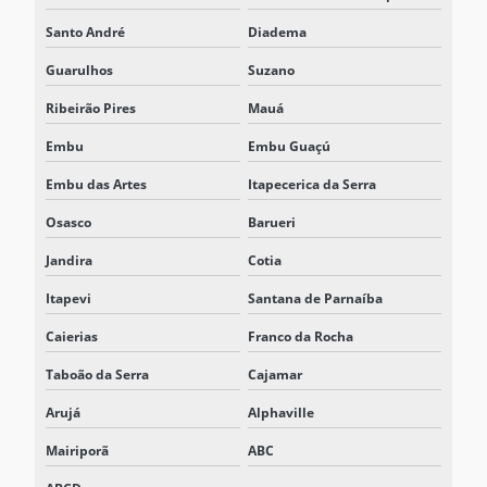
Santo André
Diadema
Guarulhos
Suzano
Ribeirão Pires
Mauá
Embu
Embu Guaçú
Embu das Artes
Itapecerica da Serra
Osasco
Barueri
Jandira
Cotia
Itapevi
Santana de Parnaíba
Caierias
Franco da Rocha
Taboão da Serra
Cajamar
Arujá
Alphaville
Mairiporã
ABC