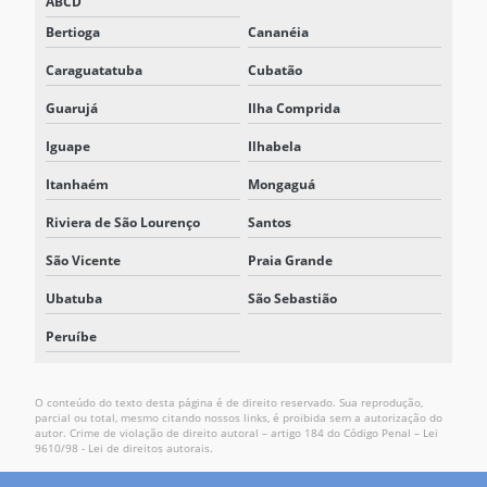
ABCD
Bertioga
Cananéia
Caraguatatuba
Cubatão
Guarujá
Ilha Comprida
Iguape
Ilhabela
Itanhaém
Mongaguá
Riviera de São Lourenço
Santos
São Vicente
Praia Grande
Ubatuba
São Sebastião
Peruíbe
O conteúdo do texto desta página é de direito reservado. Sua reprodução,
parcial ou total, mesmo citando nossos links, é proibida sem a autorização do
autor. Crime de violação de direito autoral – artigo 184 do Código Penal –
Lei
9610/98 - Lei de direitos autorais
.