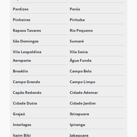
REPRESENTANTE DELTA ELECTRONICS SÃO PAULO
Perdizes
Perús
REPRESENTANTE DELTA NOBREAK
Pinheiros
Pirituba
REPRESENTANTE DELTA NOBREAK SP
Raposo Tavares
Rio Pequeno
REPRESENTANTE ELTEK SISTEMAS
São Domingos
Sumaré
RETIFICADOR 125VCC
Vila Leopoldina
Vila Sonia
RETIFICADOR BATERIA
Aeroporto
Água Funda
RETIFICADOR CARREGADOR
Brooklin
Campo Belo
Campo Grande
Campo Limpo
RETIFICADOR CARREGADOR 125VCC
Capão Redondo
Cidade Ademar
RETIFICADOR CARREGADOR DE BATERIA
Cidade Dutra
Cidade Jardim
RETIFICADOR CARREGADOR CHAVEADO EM ALTA FREQUÊNCIA
Grajaú
Ibirapuera
RETIFICADOR CARREGADOR FLUTUADOR
Interlagos
Ipiranga
RETIFICADOR CARREGADOR PORTÁTIL
Itaim Bibi
Jabaquara