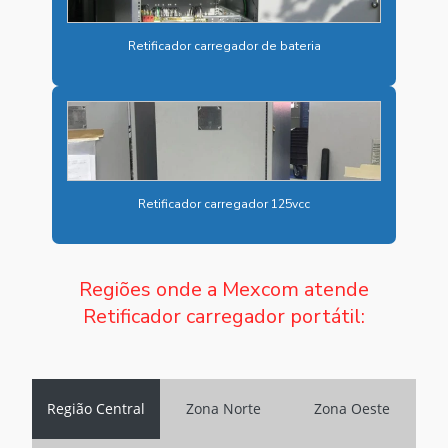
CARREGADOR CARRO ELÉTRICO RÁPIDO
CARREGADOR ELÉTRICO RÁPIDO
Retificador carregador de bateria
CARREGADOR ELÉTRICO VEICULAR
CARREGADOR ÔNIBUS ELÉTRICO
CARREGADOR VEICULAR DC
CARREGADOR VEICULAR DC ONDE COMPRAR
Retificador carregador 125vcc
CARREGADOR VEICULAR DC PREÇO
CARREGADOR VEICULAR DC VALOR
Regiões onde a Mexcom atende
CARREGADOR VEICULAR ELÉTRICO
Retificador carregador portátil:
CARREGADORES INDUSTRIAIS
CARREGADORES INDUSTRIAIS PREÇO
Região Central
Zona Norte
Zona Oeste
CONTRATAR SISTEMA BESS