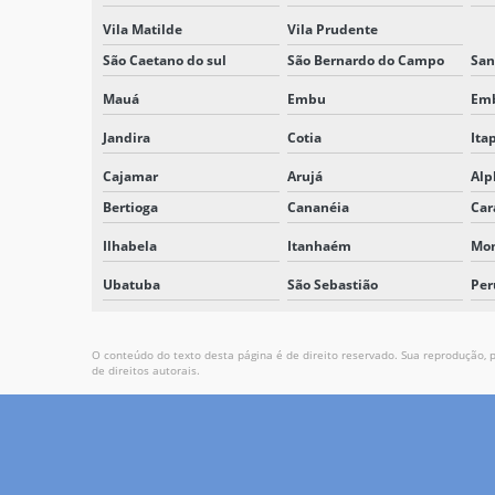
Vila Matilde
Vila Prudente
São Caetano do sul
São Bernardo do Campo
San
Mauá
Embu
Em
Jandira
Cotia
Ita
Cajamar
Arujá
Alp
Bertioga
Cananéia
Car
Ilhabela
Itanhaém
Mo
Ubatuba
São Sebastião
Per
O conteúdo do texto desta página é de direito reservado. Sua reprodução, p
de direitos autorais
.