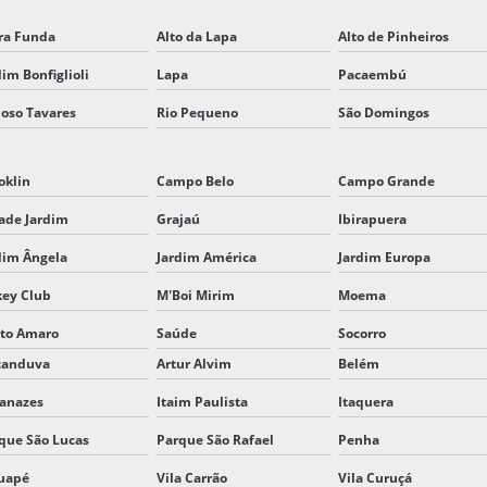
ra Funda
Alto da Lapa
Alto de Pinheiros
dim Bonfiglioli
Lapa
Pacaembú
oso Tavares
Rio Pequeno
São Domingos
oklin
Campo Belo
Campo Grande
ade Jardim
Grajaú
Ibirapuera
dim Ângela
Jardim América
Jardim Europa
key Club
M'Boi Mirim
Moema
to Amaro
Saúde
Socorro
canduva
Artur Alvim
Belém
anazes
Itaim Paulista
Itaquera
que São Lucas
Parque São Rafael
Penha
uapé
Vila Carrão
Vila Curuçá