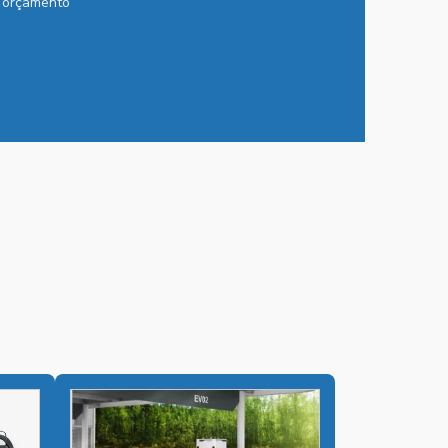
m orçamento
BATERIAS CHUMBO ÁCIDAS
BATERIAS CHUMBO ÁCIDAS
ESTACIONÁRIAS
BATERIAS INDUSTRIAIS
BATERIAS INDUSTRIAIS PREÇO
BESS PARA ENERGIA SOLAR
BESS PARA INDÚSTRIAS
BESS PARA SUBESTAÇÕES DE ENERGIA
CARREGADOR 125VCC
CARREGADOR DE BATERIA INDUSTRIAL
CARREGADOR CAMINHÃO ELÉTRICO