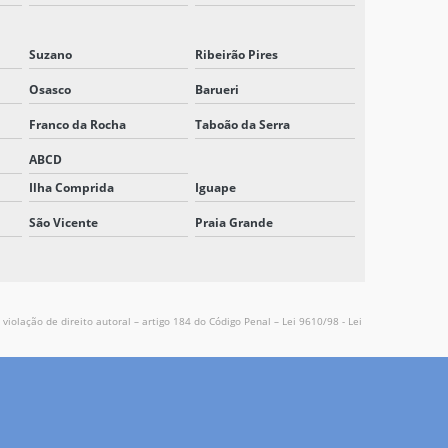
NOBREAK INDUSTRIAL
Suzano
Ribeirão Pires
NOBREAK INDUSTRIAL PREÇO
Osasco
Barueri
NOBREAK INDUSTRIAL TRIFÁSICO
Franco da Rocha
Taboão da Serra
NOBREAK PARA MAQUINAS INDUSTRIAIS
ABCD
NOBREAK MODULAR
Ilha Comprida
Iguape
São Vicente
Praia Grande
NOBREAK MODULAR TRIFÁSICO
NOBREAK PREÇO
NOBREAK PROFISSIONAL
violação de direito autoral – artigo 184 do Código Penal –
Lei 9610/98 - Lei
NOBREAK TRIFÁSICO
NOBREAK TRIFÁSICO 220V
NOBREAK TRIFÁSICO 380V