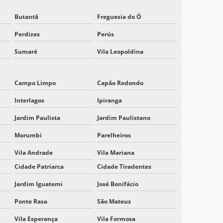
Butantã
Freguesia do Ó
CARREGADORES INDUSTRIAIS PREÇO
Perdizes
Perús
CONTRATAR SISTEMA BESS
Sumaré
Vila Leopoldina
EMPRESA ESPECIALIZADA EM
ARMAZENAMENTO DE ENERGIA BESS
Campo Limpo
Capão Redondo
EMPRESA DE SISTEMA BESS
Interlagos
Ipiranga
FABRICANTE DE SISTEMA BESS
Jardim Paulista
Jardim Paulistano
FORNECEDOR DE BATERIA
Morumbi
Parelheiros
ESTACIONARIA
Vila Andrade
Vila Mariana
FORNECEDOR DE SISTEMA BESS
Cidade Patriarca
Cidade Tiradentes
Jardim Iguatemi
José Bonifácio
INVERSOR 125VCC
Ponte Rasa
São Mateus
INVERSOR 125VCC PARA 220VCA
Vila Esperança
Vila Formosa