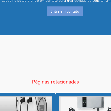
Clique no botão e entre em contato para tirar dúvidas ou solicitar u
Entre em contato
Páginas relacionadas