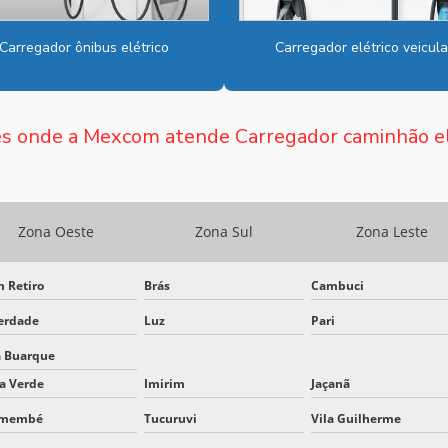
Carregador ônibus elétrico
Carregador elétrico veicula
s onde a Mexcom atende Carregador caminhão el
Zona Oeste
Zona Sul
Zona Leste
 Retiro
Brás
Cambuci
erdade
Luz
Pari
a Buarque
a Verde
Imirim
Jaçanã
emembé
Tucuruvi
Vila Guilherme