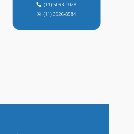
(11) 5093-1028
BATERIA ESTACIONARIA SELADA
(11) 3926-8584
BATERIA ESTACIONÁRIA VALOR
BATERIA ESTACIONÁRIA A VENDA
BATERIA ESTACIONÁRIA VENTILADA
BATERIA NOBREAK
BATERIA SELADA PARA NOBREAK
BATERIA SELADA VRLA
BATERIA VRLA
BATERIAS ALCALINAS NÍQUEL CÁDMIO
BATERIAS PARA ARMAZENAMENTO DE
ENERGIA