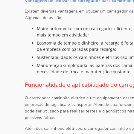
Vantagens de utilizar um carregador para caminhão 
Existem diversas vantagens em utilizar um carregador de
Algumas delas são:
Maior autonomia: com um carregador eficiente, o tempo de recarga é reduzido, permitindo que o caminhão fique
mais tempo em atividade;
Economia de tempo e dinheiro: a recarga é feita de forma mais rápida, economizando tempo e reduzindo os custos
da empresa com paradas para recarga;
Sustentabilidade: os caminhões elétricos são 
Manutenção simplificada: as baterias dos caminhões elétricos possuem uma vida útil maior, o que reduz a
necessidade de troca e manutenção constante.
Funcionalidade e aplicabilidade do carr
O
carregador caminhão elétrico
é um equipamento essencia
empresas de logística e transporte. Além de sua funciona
pode ser utilizado para realizar testes e diagnósticos na
possíveis falhas.
Além dos caminhões elétricos, o
carregador caminhão elé