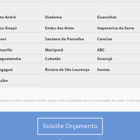
to André
Diadema
Guarulhos
bu Guaçú
Embu das Artes
Itapecerica da Serra
pevi
Santana de Parnaíba
Caierias
haville
Mairiporã
ABC
aguatatuba
Cubatão
Guarujá
ngaguá
Riviera de São Lourenço
Santos
uíbe
arcial ou total, mesmo citando nossos links, é proibida sem a autorização do autor. Crime de 
Solicite Orçamento