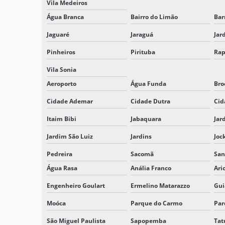
Vila Medeiros
Água Branca
Bairro do Limão
Bar
Jaguaré
Jaraguá
Jar
Pinheiros
Pirituba
Rap
Vila Sonia
Aeroporto
Água Funda
Bro
Cidade Ademar
Cidade Dutra
Cid
Itaim Bibi
Jabaquara
Jar
Jardim São Luiz
Jardins
Joc
Pedreira
Sacomã
San
Água Rasa
Anália Franco
Ari
Engenheiro Goulart
Ermelino Matarazzo
Gui
Moóca
Parque do Carmo
Par
São Miguel Paulista
Sapopemba
Tat