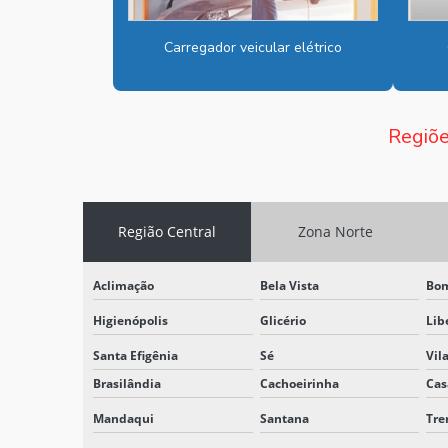
Carregador veicular elétrico
Regiõe
Região Central
Zona Norte
Aclimação
Bela Vista
Bom
Higienópolis
Glicério
Lib
Santa Efigênia
Sé
Vil
Brasilândia
Cachoeirinha
Cas
Mandaqui
Santana
Tr