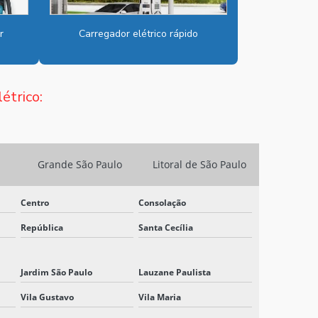
CARREGADOR CARRO ELÉTRICO RÁPIDO
r
Carregador elétrico rápido
CARREGADOR ELÉTRICO RÁPIDO
CARREGADOR ELÉTRICO VEICULAR
étrico:
CARREGADOR ÔNIBUS ELÉTRICO
CARREGADOR VEICULAR DC
Grande São Paulo
Litoral de São Paulo
CARREGADOR VEICULAR DC ONDE
COMPRAR
Centro
Consolação
CARREGADOR VEICULAR DC PREÇO
República
Santa Cecília
CARREGADOR VEICULAR DC VALOR
Jardim São Paulo
Lauzane Paulista
CARREGADOR VEICULAR ELÉTRICO
Vila Gustavo
Vila Maria
CARREGADORES INDUSTRIAIS