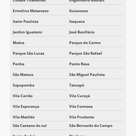
Cidade Tiradentes
Engenheiro Goulart
SISTEMA ESS ENERGIA
Ermelino Matarazzo
Guianazes
SISTEMA INTEGRADO DE ARMAZENAMENTO DE ENERGIA
Itaim Paulista
Itaquera
SISTEMAS DE ARMAZENAMENTO DE ENERGIA ESS
Jardim Iguatemi
José Bonifácio
Moóca
Parque do Carmo
SOLUÇÃO BESS
Parque São Lucas
Parque São Rafael
SOLUÇÃO BESS PARA ELETROPOSTO
Penha
Ponte Rasa
SOLUÇÃO BESS INDUSTRIAL
São Mateus
São Miguel Paulista
SOLUÇÃO BESS PARA REDUÇÃO DE DEMANDA ELÉTRICA
Sapopemba
Tatuapé
Vila Carrão
Vila Curuçá
Vila Esperança
Vila Formosa
Vila Matilde
Vila Prudente
São Caetano do sul
São Bernardo do Campo