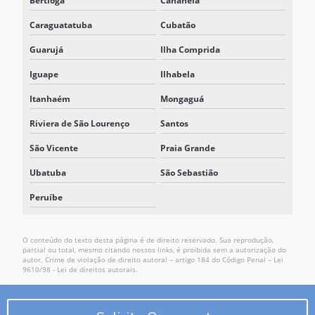
Bertioga
Cananéia
Caraguatatuba
Cubatão
Guarujá
Ilha Comprida
Iguape
Ilhabela
Itanhaém
Mongaguá
Riviera de São Lourenço
Santos
São Vicente
Praia Grande
Ubatuba
São Sebastião
Peruíbe
O conteúdo do texto desta página é de direito reservado. Sua reprodução,
parcial ou total, mesmo citando nossos links, é proibida sem a autorização do
autor. Crime de violação de direito autoral – artigo 184 do Código Penal –
Lei
9610/98 - Lei de direitos autorais
.