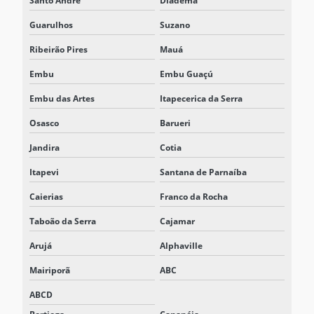
Santo André
Diadema
Guarulhos
Suzano
Ribeirão Pires
Mauá
Embu
Embu Guaçú
Embu das Artes
Itapecerica da Serra
Osasco
Barueri
Jandira
Cotia
Itapevi
Santana de Parnaíba
Caierias
Franco da Rocha
Taboão da Serra
Cajamar
Arujá
Alphaville
Mairiporã
ABC
ABCD