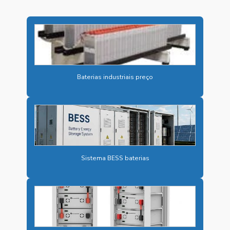
BATERIAS PARA ARMAZENAMENTO DE ENERGIA
BATERIAS CHUMBO ÁCIDAS
BATERIAS CHUMBO ÁCIDAS ESTACIONÁRIAS
BATERIAS INDUSTRIAIS
Baterias industriais preço
BATERIAS INDUSTRIAIS PREÇO
BESS PARA ENERGIA SOLAR
BESS PARA INDÚSTRIAS
BESS PARA SUBESTAÇÕES DE ENERGIA
CARREGADOR 125VCC
Sistema BESS baterias
CARREGADOR DE BATERIA INDUSTRIAL
CARREGADOR CAMINHÃO ELÉTRICO
CARREGADOR CARRO ELÉTRICO RÁPIDO