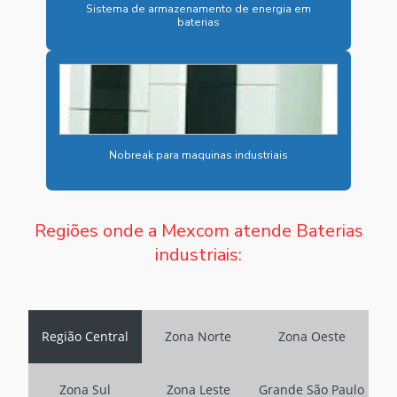
CARREGADOR ELÉTRICO RÁPIDO
Sistema de armazenamento de energia em
baterias
CARREGADOR ELÉTRICO VEICULAR
CARREGADOR ÔNIBUS ELÉTRICO
CARREGADOR VEICULAR DC
CARREGADOR VEICULAR DC ONDE COMPRAR
Nobreak para maquinas industriais
CARREGADOR VEICULAR DC PREÇO
CARREGADOR VEICULAR DC VALOR
Regiões onde a Mexcom atende Baterias
CARREGADOR VEICULAR ELÉTRICO
industriais:
CARREGADORES INDUSTRIAIS
CARREGADORES INDUSTRIAIS PREÇO
Região Central
Zona Norte
Zona Oeste
CONTRATAR SISTEMA BESS
EMPRESA ESPECIALIZADA EM ARMAZENAMENTO DE ENERGIA
Zona Sul
Zona Leste
Grande São Paulo
BESS