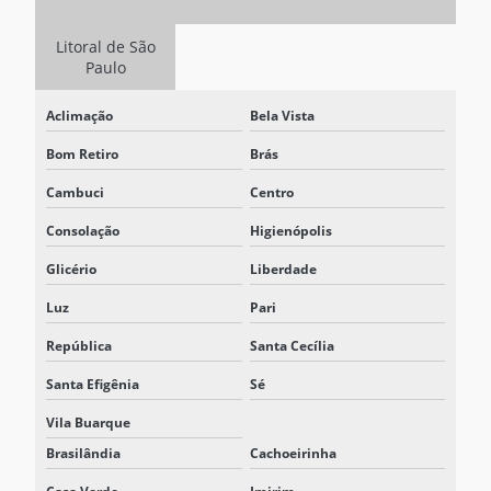
EMPRESA DE SISTEMA BESS
Litoral de São
Paulo
FABRICANTE DE SISTEMA BESS
Aclimação
Bela Vista
FORNECEDOR DE BATERIA ESTACIONARIA
Bom Retiro
Brás
FORNECEDOR DE SISTEMA BESS
Cambuci
Centro
INVERSOR 125VCC
Consolação
Higienópolis
INVERSOR 125VCC PARA 220VCA
Glicério
Liberdade
NOBREAK INDUSTRIAL
Luz
Pari
NOBREAK INDUSTRIAL PREÇO
República
Santa Cecília
NOBREAK INDUSTRIAL TRIFÁSICO
Santa Efigênia
Sé
NOBREAK PARA MAQUINAS INDUSTRIAIS
Vila Buarque
Brasilândia
Cachoeirinha
NOBREAK MODULAR