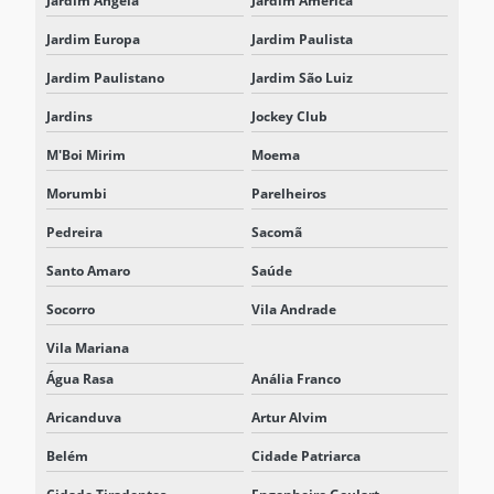
Jardim Ângela
Jardim América
RETIFICADOR INDUSTRIAL
Jardim Europa
Jardim Paulista
RETIFICADOR TIRISTORIZADO
Jardim Paulistano
Jardim São Luiz
SISTEMA DE ARMAZENAMENTO DE ENERGIA
Jardins
Jockey Club
SISTEMA DE ARMAZENAMENTO DE ENERGIA EM BATERIA BESS
M'Boi Mirim
Moema
SISTEMA DE ARMAZENAMENTO DE ENERGIA EM BATERIAS
Morumbi
Parelheiros
SISTEMA BESS
Pedreira
Sacomã
Santo Amaro
Saúde
SISTEMA BESS BATERIAS
Socorro
Vila Andrade
SISTEMA BESS PARA CENTROS LOGÍSTICOS
Vila Mariana
SISTEMA BESS PARA ELETROPOSTO
Água Rasa
Anália Franco
SISTEMA BESS INDUSTRIAL
Aricanduva
Artur Alvim
SISTEMA DE ENERGIA PARA DATA CENTERS
Belém
Cidade Patriarca
SISTEMA ESS BESS