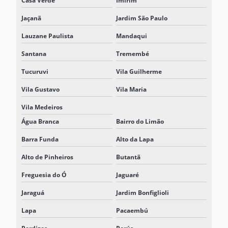
Casa Verde
Imirim
NOBREAK MODULAR TRIFÁSICO
Jaçanã
Jardim São Paulo
NOBREAK PREÇO
Lauzane Paulista
Mandaqui
NOBREAK PROFISSIONAL
Santana
Tremembé
NOBREAK TRIFÁSICO
Tucuruvi
Vila Guilherme
NOBREAK TRIFÁSICO 220V
Vila Gustavo
Vila Maria
NOBREAK TRIFÁSICO 380V
Vila Medeiros
NOBREAK UPS
Água Branca
Bairro do Limão
NOBREAK VALOR
Barra Funda
Alto da Lapa
NOBREAKS
Alto de Pinheiros
Butantã
Freguesia do Ó
Jaguaré
PROJETO DE SISTEMAS BESS
Jaraguá
Jardim Bonfiglioli
REPRESENTANTE DELTA ELECTRONICS
Lapa
Pacaembú
REPRESENTANTE DELTA ELECTRONICS SÃO PAULO