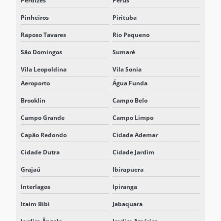
Perdizes
Perús
REPRESENTANTE DELTA NOBREAK
Pinheiros
Pirituba
REPRESENTANTE DELTA NOBREAK SP
Raposo Tavares
Rio Pequeno
REPRESENTANTE ELTEK SISTEMAS
São Domingos
Sumaré
RETIFICADOR 125VCC
Vila Leopoldina
Vila Sonia
RETIFICADOR BATERIA
Aeroporto
Água Funda
RETIFICADOR CARREGADOR
Brooklin
Campo Belo
Campo Grande
Campo Limpo
RETIFICADOR CARREGADOR 125VCC
Capão Redondo
Cidade Ademar
RETIFICADOR CARREGADOR DE BATERIA
Cidade Dutra
Cidade Jardim
RETIFICADOR CARREGADOR CHAVEADO EM ALTA FREQUÊNCIA
Grajaú
Ibirapuera
RETIFICADOR CARREGADOR FLUTUADOR
Interlagos
Ipiranga
RETIFICADOR CARREGADOR PORTÁTIL
Itaim Bibi
Jabaquara
RETIFICADOR CHAVEADO