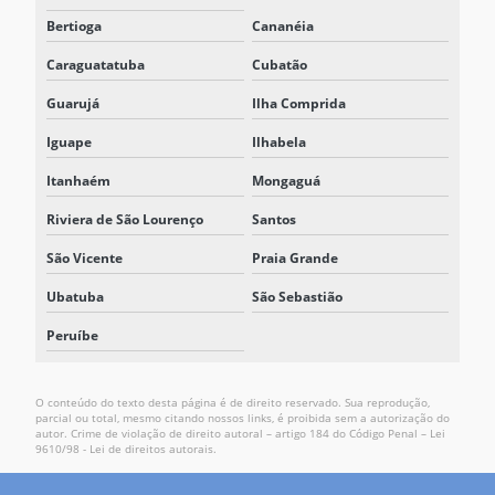
Bertioga
Cananéia
Caraguatatuba
Cubatão
Guarujá
Ilha Comprida
Iguape
Ilhabela
Itanhaém
Mongaguá
Riviera de São Lourenço
Santos
São Vicente
Praia Grande
Ubatuba
São Sebastião
Peruíbe
O conteúdo do texto desta página é de direito reservado. Sua reprodução,
parcial ou total, mesmo citando nossos links, é proibida sem a autorização do
autor. Crime de violação de direito autoral – artigo 184 do Código Penal –
Lei
9610/98 - Lei de direitos autorais
.