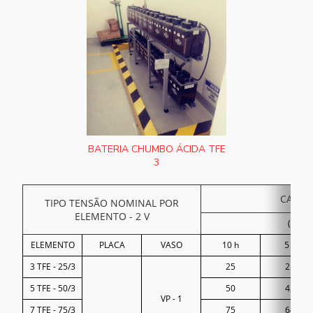
BATERIA CHUMBO ÁCIDA TFE
3
CAPACI
TIPO TENSÃO NOMINAL POR
ELEMENTO - 2 V
(25°C 
ELEMENTO
PLACA
VASO
10 h
5 h
3 TFE - 25/3
25
21
5 TFE - 50/3
50
42
VP - 1
7 TFE - 75/3
75
64