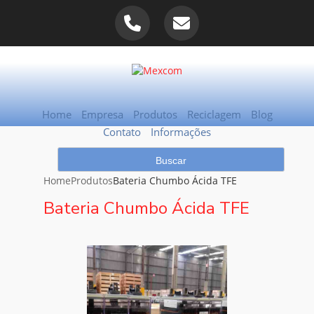
Home
Empresa
Produtos
Reciclagem
Blog
Contato
Informações
Home
Produtos
Bateria Chumbo Ácida TFE
Bateria Chumbo Ácida TFE