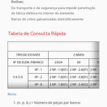
Rolhas:
De transporte e de segurança para impedir penetração
de faísca elétrica no interior do elemento.
Barras de cobre galvanizadas eletroliticamente.
Tabela de Consulta Rápida
TIPO DE ESTANTE
2 NÍVEIS
Nº DE ELEM. P/BANCO
23/24
60
108
VP - 1
2 NP - 1.0(01)
2 NP - 2.6(01)
2 NP - 2.4(02
V A S O
VP - 2
2 NP - 1.6(01)
2 NP - 3.8(01)
2 NP - 3.6(02
VP - 8
2 NP - 1.8(01)
2 NP - 2.4(02)
2 NP - 2.8(03
Nota:
(n. p. b.) = Número de peças por banco;