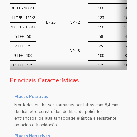
9 TFE - 100/3
100
85
11 TFE - 125/2
125
106
TFE - 25
VP - 2
13 TFE - 150/2
150
127
5 TFE - 50
50
42
7 TFE - 75
75
64
VP - 8
9 TFE - 100
100
85
11 TFE - 125
125
106
Principais Características
Placas Positivas
Montadas em bolsas formadas por tubos com 8,4 mm
de diâmetro construídos de fibra de poliéster
entrançada, de alta tenacidade elástica e resistente
ao ácido e à oxidação.
Placas Negativas