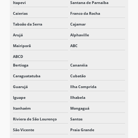
Itapevi
Santana de Parnaíba
Caierias
Franco da Rocha
Taboão da Serra
Cajamar
Arujá
Alphaville
Mairiporã
ABC
ABCD
Bertioga
Cananéia
Caraguatatuba
Cubatão
Guarujá
Ilha Comprida
Iguape
Ilhabela
Itanhaém
Mongaguá
Riviera de São Lourenço
Santos
São Vicente
Praia Grande