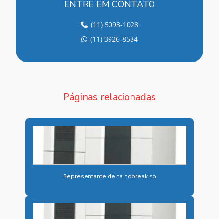
ENTRE EM CONTATO
BATERIA NOBREAK
(11) 5093-1028
BATERIA SELADA PARA NOBREAK
(11) 3926-8584
BATERIA SELADA VRLA
BATERIA VRLA
BATERIAS ALCALINAS NÍQUEL CÁDMIO
Páginas relacionadas
BATERIAS PARA ARMAZENAMENTO DE ENERGIA
BATERIAS CHUMBO ÁCIDAS
BATERIAS CHUMBO ÁCIDAS ESTACIONÁRIAS
BATERIAS INDUSTRIAIS
Representante delta nobreak sp
BATERIAS INDUSTRIAIS PREÇO
BESS PARA ENERGIA SOLAR
BESS PARA INDÚSTRIAS