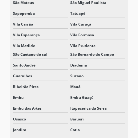
São Mateus
São Miguel Paulista
SOLUÇÃO BESS PARA REDUÇÃO DE DEMANDA ELÉTRICA
Sapopemba
Tatuapé
Vila Carrão
Vila Curuçá
Vila Esperança
Vila Formosa
Vila Matilde
Vila Prudente
São Caetano do sul
São Bernardo do Campo
Santo André
Diadema
Guarulhos
Suzano
Ribeirão Pires
Mauá
Embu
Embu Guaçú
Embu das Artes
Itapecerica da Serra
Osasco
Barueri
Jandira
Cotia