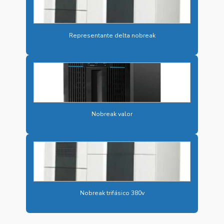
BESS PARA SUBESTAÇÕES DE ENERGIA
CARREGADOR 125VCC
Representante delta nobreak
CARREGADOR DE BATERIA INDUSTRIAL
CARREGADOR CAMINHÃO ELÉTRICO
CARREGADOR CARRO ELÉTRICO RÁPIDO
CARREGADOR ELÉTRICO RÁPIDO
Nobreak valor
CARREGADOR ELÉTRICO VEICULAR
CARREGADOR ÔNIBUS ELÉTRICO
CARREGADOR VEICULAR DC
CARREGADOR VEICULAR DC ONDE COMPRAR
Nobreak trifásico 380v
CARREGADOR VEICULAR DC PREÇO
CARREGADOR VEICULAR DC VALOR