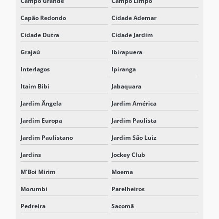
Campo Grande
Campo Limpo
RETIFICADOR CARREGADOR 125VCC
Capão Redondo
Cidade Ademar
RETIFICADOR CARREGADOR DE BATERIA
Cidade Dutra
Cidade Jardim
RETIFICADOR CARREGADOR CHAVEADO EM ALTA FREQUÊNCIA
Grajaú
Ibirapuera
RETIFICADOR CARREGADOR FLUTUADOR
Interlagos
Ipiranga
RETIFICADOR CARREGADOR PORTÁTIL
Itaim Bibi
Jabaquara
RETIFICADOR CHAVEADO
Jardim Ângela
Jardim América
RETIFICADOR INDUSTRIAL
Jardim Europa
Jardim Paulista
RETIFICADOR TIRISTORIZADO
Jardim Paulistano
Jardim São Luiz
SISTEMA DE ARMAZENAMENTO DE ENERGIA
Jardins
Jockey Club
SISTEMA DE ARMAZENAMENTO DE ENERGIA EM BATERIA BESS
M'Boi Mirim
Moema
SISTEMA DE ARMAZENAMENTO DE ENERGIA EM BATERIAS
Morumbi
Parelheiros
SISTEMA BESS
Pedreira
Sacomã