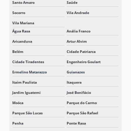
Santo Amaro
Saúde
SISTEMA BESS BATERIAS
Socorro
Vila Andrade
SISTEMA BESS PARA CENTROS LOGÍSTICOS
Vila Mariana
SISTEMA BESS PARA ELETROPOSTO
Água Rasa
Anália Franco
SISTEMA BESS INDUSTRIAL
Aricanduva
Artur Alvim
SISTEMA DE ENERGIA PARA DATA CENTERS
Belém
Cidade Patriarca
SISTEMA ESS BESS
Cidade Tiradentes
Engenheiro Goulart
SISTEMA ESS ENERGIA
Ermelino Matarazzo
Guianazes
SISTEMA INTEGRADO DE ARMAZENAMENTO DE ENERGIA
Itaim Paulista
Itaquera
SISTEMAS DE ARMAZENAMENTO DE ENERGIA ESS
Jardim Iguatemi
José Bonifácio
Moóca
Parque do Carmo
SOLUÇÃO BESS
Parque São Lucas
Parque São Rafael
SOLUÇÃO BESS PARA ELETROPOSTO
Penha
Ponte Rasa
SOLUÇÃO BESS INDUSTRIAL