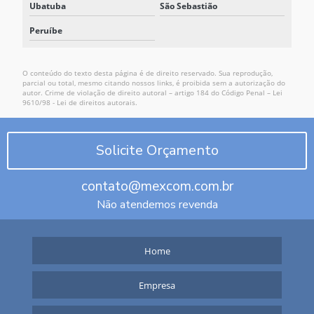
Ubatuba
São Sebastião
Peruíbe
O conteúdo do texto desta página é de direito reservado. Sua reprodução,
parcial ou total, mesmo citando nossos links, é proibida sem a autorização do
autor. Crime de violação de direito autoral – artigo 184 do Código Penal –
Lei
9610/98 - Lei de direitos autorais
.
Solicite Orçamento
contato@mexcom.com.br
Não atendemos revenda
Home
Empresa