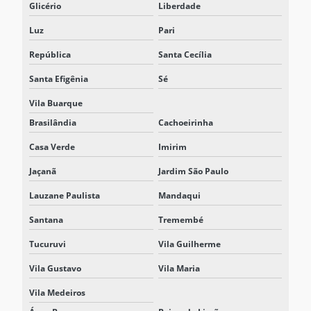
Glicério
Liberdade
NOBREAK INDUSTRIAL
Luz
Pari
NOBREAK INDUSTRIAL PREÇO
República
Santa Cecília
NOBREAK INDUSTRIAL TRIFÁSICO
Santa Efigênia
Sé
NOBREAK PARA MAQUINAS INDUSTRIAIS
Vila Buarque
Brasilândia
Cachoeirinha
NOBREAK MODULAR
Casa Verde
Imirim
NOBREAK MODULAR TRIFÁSICO
Jaçanã
Jardim São Paulo
NOBREAK PREÇO
Lauzane Paulista
Mandaqui
NOBREAK PROFISSIONAL
Santana
Tremembé
NOBREAK TRIFÁSICO
Tucuruvi
Vila Guilherme
NOBREAK TRIFÁSICO 220V
Vila Gustavo
Vila Maria
NOBREAK TRIFÁSICO 380V
Vila Medeiros
NOBREAK UPS