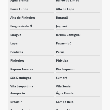
Água Branca
Bairro do Limão
NOBREAK VALOR
Barra Funda
Alto da Lapa
NOBREAKS
Alto de Pinheiros
Butantã
Freguesia do Ó
Jaguaré
PROJETO DE SISTEMAS BESS
Jaraguá
Jardim Bonfiglioli
REPRESENTANTE DELTA ELECTRONICS
Lapa
Pacaembú
REPRESENTANTE DELTA ELECTRONICS SÃO PAULO
Perdizes
Perús
REPRESENTANTE DELTA NOBREAK
Pinheiros
Pirituba
REPRESENTANTE DELTA NOBREAK SP
Raposo Tavares
Rio Pequeno
REPRESENTANTE ELTEK SISTEMAS
São Domingos
Sumaré
RETIFICADOR 125VCC
Vila Leopoldina
Vila Sonia
RETIFICADOR BATERIA
Aeroporto
Água Funda
RETIFICADOR CARREGADOR
Brooklin
Campo Belo