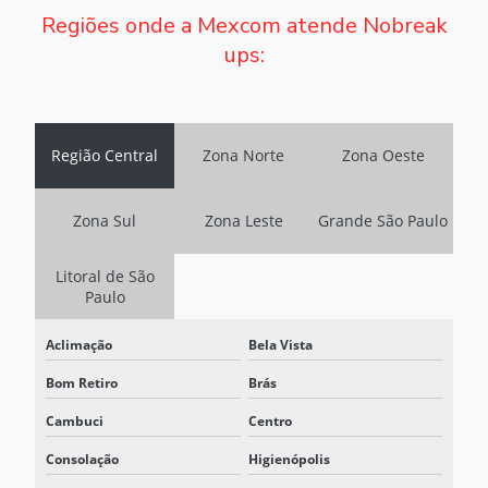
Regiões onde a Mexcom atende Nobreak
CARREGADOR VEICULAR ELÉTRICO
ups:
CARREGADORES INDUSTRIAIS
CARREGADORES INDUSTRIAIS PREÇO
Região Central
Zona Norte
Zona Oeste
CONTRATAR SISTEMA BESS
EMPRESA ESPECIALIZADA EM ARMAZENAMENTO DE ENERGIA
Zona Sul
Zona Leste
Grande São Paulo
BESS
EMPRESA DE SISTEMA BESS
Litoral de São
Paulo
FABRICANTE DE SISTEMA BESS
Aclimação
Bela Vista
FORNECEDOR DE BATERIA ESTACIONARIA
Bom Retiro
Brás
FORNECEDOR DE SISTEMA BESS
Cambuci
Centro
INVERSOR 125VCC
Consolação
Higienópolis
INVERSOR 125VCC PARA 220VCA